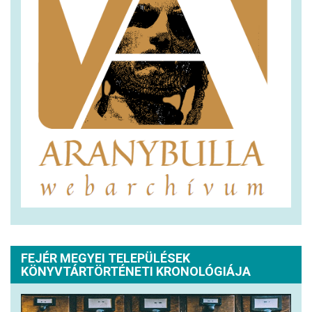
FEJÉR MEGYEI TELEPÜLÉSEK
KÖNYVTÁRTÖRTÉNETI KRONOLÓGIÁJA