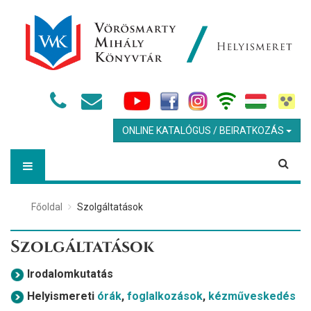
ONLINE KATALÓGUS / BEIRATKOZÁS
Főoldal
Szolgáltatások
Szolgáltatások
Irodalomkutatás
Helyismereti
órák
,
foglalkozások
,
kézműveskedés