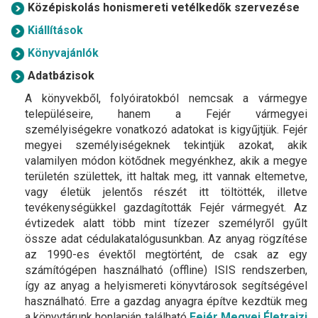
Középiskolás honismereti vetélkedők szervezése
Kiállítások
Könyvajánlók
Adatbázisok
A könyvekből, folyóiratokból nemcsak a vármegye
településeire, hanem a Fejér vármegyei
személyiségekre vonatkozó adatokat is kigyűjtjük. Fejér
megyei személyiségeknek tekintjük azokat, akik
valamilyen módon kötődnek megyénkhez, akik a megye
területén születtek, itt haltak meg, itt vannak eltemetve,
vagy életük jelentős részét itt töltötték, illetve
tevékenységükkel gazdagították Fejér vármegyét. Az
évtizedek alatt több mint tízezer személyről gyűlt
össze adat cédulakatalógusunkban. Az anyag rögzítése
az 1990-es évektől megtörtént, de csak az egy
számítógépen használható (offline) ISIS rendszerben,
így az anyag a helyismereti könyvtárosok segítségével
használható. Erre a gazdag anyagra építve kezdtük meg
a könyvtárunk honlapján található
Fejér Megyei Életrajzi