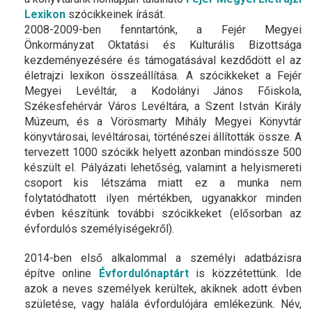
Lexikon
szócikkeinek írását.
2008-2009-ben fenntartónk, a Fejér Megyei
Önkormányzat Oktatási és Kulturális Bizottsága
kezdeményezésére és támogatásával kezdődött el az
életrajzi lexikon összeállítása. A szócikkeket a Fejér
Megyei Levéltár, a Kodolányi János Főiskola,
Székesfehérvár Város Levéltára, a Szent István Király
Múzeum, és a Vörösmarty Mihály Megyei Könyvtár
könyvtárosai, levéltárosai, történészei állították össze. A
tervezett 1000 szócikk helyett azonban mindössze 500
készült el. Pályázati lehetőség, valamint a helyismereti
csoport kis létszáma miatt ez a munka nem
folytatódhatott ilyen mértékben, ugyanakkor minden
évben készítünk további szócikkeket (elősorban az
évfordulós személyiségekről).
2014-ben első alkalommal a személyi adatbázisra
építve online
Évfordulónaptárt
is közzétettünk. Ide
azok a neves személyek kerültek, akiknek adott évben
születése, vagy halála évfordulójára emlékezünk. Név,