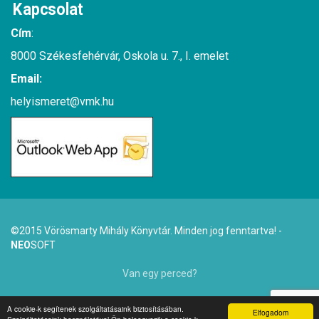
Kapcsolat
Cím
:
8000 Székesfehérvár, Oskola u. 7., I. emelet
Email:
helyismeret@vmk.hu
©2015 Vörösmarty Mihály Könyvtár. Minden jog fenntartva! -
NEO
SOFT
Van egy perced?
Van egy perce?
A cookie-k segítenek szolgáltatásaink biztosításában.
Elfogadom