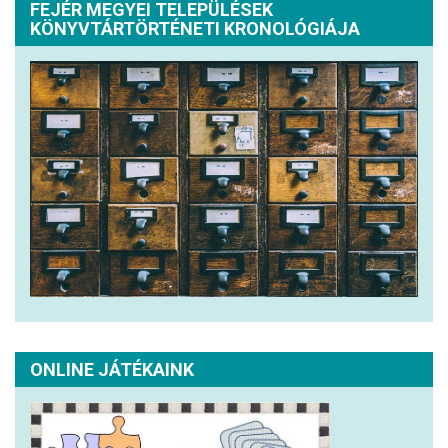
FEJÉR MEGYEI TELEPÜLÉSEK
KÖNYVTÁRTÖRTÉNETI KRONOLÓGIÁJA
ONLINE JÁTÉKAINK