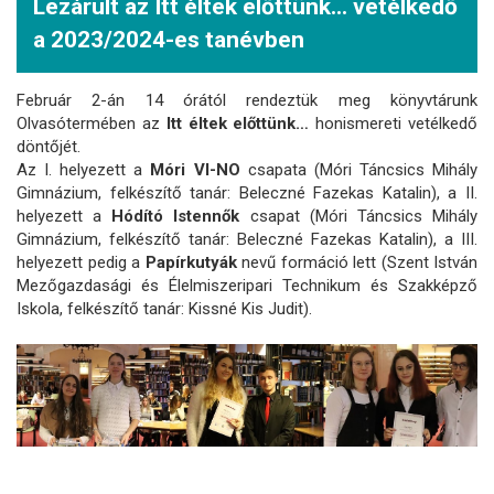
Lezárult az Itt éltek előttünk... vetélkedő
a 2023/2024-es tanévben
Február 2-án 14 órától rendeztük meg könyvtárunk
Olvasótermében az
Itt éltek előttünk…
honismereti vetélkedő
döntőjét.
Az I. helyezett a
Móri VI-NO
csapata (Móri Táncsics Mihály
Gimnázium, felkészítő tanár: Beleczné Fazekas Katalin), a II.
helyezett a
Hódító Istennők
csapat (Móri Táncsics Mihály
Gimnázium, felkészítő tanár: Beleczné Fazekas Katalin), a III.
helyezett pedig a
Papírkutyák
nevű formáció lett (Szent István
Mezőgazdasági és Élelmiszeripari Technikum és Szakképző
Iskola, felkészítő tanár: Kissné Kis Judit).