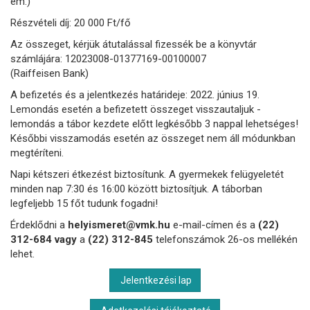
em.)
Részvételi díj: 20 000 Ft/fő
Az összeget, kérjük átutalással fizessék be a könyvtár
számlájára: 12023008-01377169-00100007
(Raiffeisen Bank)
A befizetés és a jelentkezés határideje: 2022. június 19.
Lemondás esetén a befizetett összeget visszautaljuk -
lemondás a tábor kezdete előtt legkésőbb 3 nappal lehetséges!
Későbbi visszamodás esetén az összeget nem áll módunkban
megtéríteni.
Napi kétszeri étkezést biztosítunk. A gyermekek felügyeletét
minden nap 7:30 és 16:00 között biztosítjuk. A táborban
legfeljebb 15 főt tudunk fogadni!
Érdeklődni a
helyismeret@vmk.hu
e-mail-címen és a
(22)
312-684 vagy
a
(22) 312-845
telefonszámok 26-os mellékén
lehet.
Jelentkezési lap