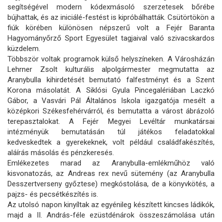
segítségével modern kódexmásoló szerzetesek bőrébe
bújhattak, és az iniciálé-festést is kipróbálhatták. Csütörtökön a
fiúk körében különösen népszerű volt a Fejér Baranta
Hagyományőrző Sport Egyesület tagjaival való szivacskardos
küzdelem.
Többször voltak programok külső helyszíneken. A Városházán
Lehrner Zsolt kulturális alpolgármester megmutatta az
Aranybulla kihirdetését bemutató falfestményt és a Szent
Korona másolatát. A Siklósi Gyula Pincegalériában Laczkó
Gábor, a Vasvári Pál Általános Iskola igazgatója mesélt a
középkori Székesfehérvárról, és bemutatta a várost ábrázoló
terepasztalokat. A Fejér Megyei Levéltár munkatársai
intézményük bemutatásán túl játékos feladatokkal
kedveskedtek a gyerekeknek, volt például családfakészítés,
aláírás másolás és pénzkeresés.
Emlékezetes marad az Aranybulla-emlékműhöz való
kisvonatozás, az Andreas rex nevű sütemény (az Aranybulla
Desszertverseny győztese) megkóstolása, de a könyvkötés, a
pajzs- és pecsétkészítés is.
Az utolsó napon kinyíltak az egyénileg készített kincses ládikók,
majd a II. András-féle ezüstdénárok összeszámolása után