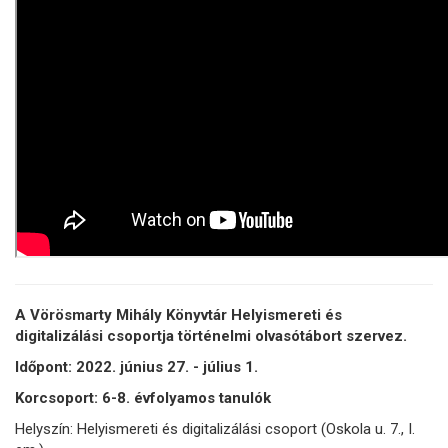
A Vörösmarty Mihály Könyvtár Helyismereti és
digitalizálási csoportja történelmi olvasótábort szervez.
Időpont: 2022. június 27. - július 1.
Korcsoport: 6-8. évfolyamos tanulók
Helyszín: Helyismereti és digitalizálási csoport (Oskola u. 7., I.