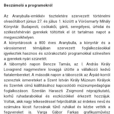
Beszámoló a programokról
Az Aranybulla-emlékév tiszteletére szervezett történelmi
olvasótábort június 27. és július 1. között a Vörösmarty Mihály
Könyvtár. Budapesti, csókakői, gánti, seregélyesi, úrhidai és
székesfehérvári gyerekek töltöttek el öt tartalmas napot a
megyeszékhelyen.
A könyvtárosok a 800 éves Aranybulla, a könyvtár és a
városismeret témájában szervezett foglalkozásokkal
igyekeztek hasznos és szórakoztató programokkal színesíteni
a gyerekek nyári szünetét.
A tábornyitó napon Bencze Tamás, az I. András Király
Lovagrend nagymestere lovaggá ütötte a vállalkozó kedvű
fiatalembereket. A második napon a táborozók az Árpád-korról
szereztek ismereteket a Szent István Király Múzeum Királyok
és Szentek című kiállításához kapcsolódó múzeumpedagógiai
foglalkozáson. Szerdán Haraszti Zsigmond néprajzkutató,
korhű ruhadarabokkal és eszközökkel érkezett hozzájuk.
Voltak, akik nagy lelkesedéssel felpróbálták az érdekes nevű és
számukra kicsit furcsának tűnő ruhákat és kézbe vették a
fegyvereket is. Varga Gábor Farkas grafikusművész