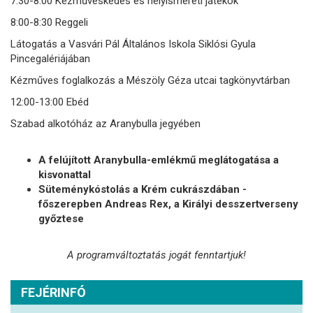
7:30-8:00 Kézműveskedés és helyismereti játékok
8:00-8:30 Reggeli
Látogatás a Vasvári Pál Általános Iskola Siklósi Gyula
Pincegalériájában
Kézműves foglalkozás a Mészöly Géza utcai tagkönyvtárban
12:00-13:00 Ebéd
Szabad alkotóház az Aranybulla jegyében
A felújított Aranybulla-emlékmű meglátogatása a
kisvonattal
Süteménykóstolás a Krém cukrászdában -
főszerepben Andreas Rex, a Királyi desszertverseny
győztese
A programváltoztatás jogát fenntartjuk!
FEJÉRINFÓ